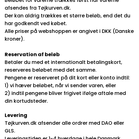
Beløbet for varerne trækkes først når varerne
afsendes fra Tøjkurven.dk.
Der kan aldrig trækkes et større beløb, end det du
har godkendt ved købet.
Alle priser på webshoppen er angivet i DKK (Danske
kroner).
Reservation af beløb
Betaler du med et internationalt betalingskort,
reserveres beløbet med det samme.
Pengene er reserveret på dit kort eller konto indtil:
1) vi hæver beløbet, når vi sender varen, eller
2) indtil pengene bliver frigivet ifølge aftale med
din kortudsteder.
Levering
Tøjkurven.dk afsender alle ordrer med DAO eller
GLS.
Leveringstiden er 1-4 hverdage i hele Danmark.