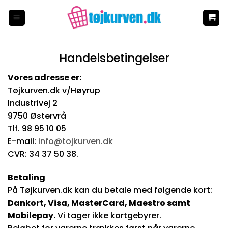
Fortsæt
til
indhold
Handelsbetingelser
Vores adresse er:
Tøjkurven.dk v/Høyrup
Industrivej 2
9750 Østervrå
Tlf. 98 95 10 05
E-mail:
info@tojkurven.dk
CVR: 34 37 50 38.
Betaling
På Tøjkurven.dk kan du betale med følgende kort:
Dankort, Visa, MasterCard, Maestro samt
Mobilepay.
Vi tager ikke kortgebyrer.