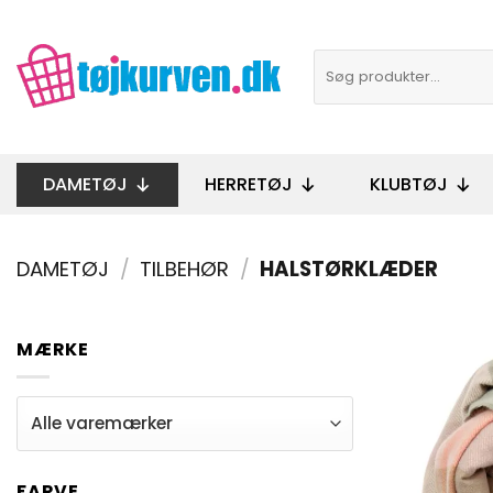
Fortsæt
til
Søg
indhold
efter:
DAMETØJ
HERRETØJ
KLUBTØJ
DAMETØJ
/
TILBEHØR
/
HALSTØRKLÆDER
MÆRKE
FARVE