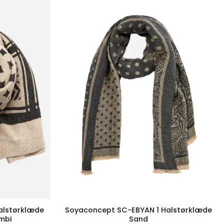
alstørklæde
Soyaconcept SC-EBYAN 1 Halstørklæde
mbi
Sand