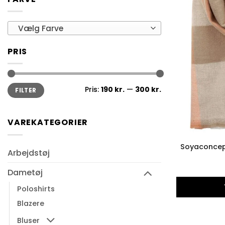
Vælg Farve
PRIS
Mindste
Højeste
Pris:
190 kr.
—
300 kr.
FILTER
pris
pris
VAREKATEGORIER
Soyaconcep
Arbejdstøj
Dametøj
Poloshirts
Blazere
Bluser