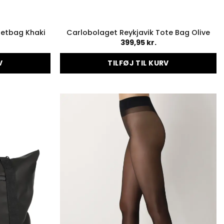
letbag Khaki
Carlobolaget Reykjavik Tote Bag Olive
399,95
kr.
V
TILFØJ TIL KURV