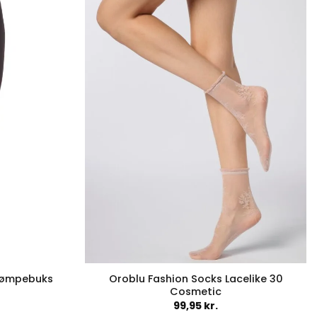
er.
varianter.
ederne
Mulighederne
kan
vælges
på
en
varesiden
trømpebuks
Oroblu Fashion Socks Lacelike 30
Cosmetic
99,95
kr.