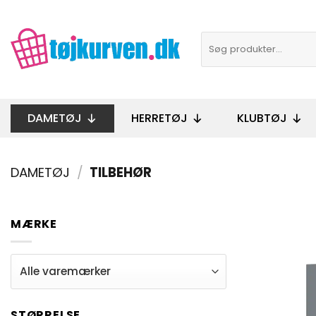
Fortsæt
til
Søg
indhold
efter:
DAMETØJ
HERRETØJ
KLUBTØJ
DAMETØJ
/
TILBEHØR
MÆRKE
STØRRELSE