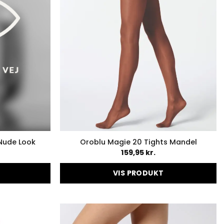
på
varesiden
Nude Look
Oroblu Magie 20 Tights Mandel
159,95
kr.
VIS PRODUKT
Dette
vare
har
flere