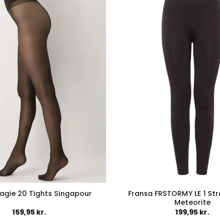
varianter.
variant
Mulighederne
Muligh
kan
kan
vælges
vælges
på
på
varesiden
varesid
Fransa FRSTORMY LE 1 S
agie 20 Tights Singapour
Meteorite
159,95
kr.
199,95
kr.