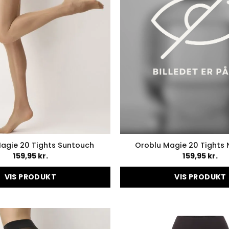
agie 20 Tights Suntouch
Oroblu Magie 20 Tights 
159,95
kr.
159,95
kr.
VIS PRODUKT
VIS PRODUKT
Dette
Dette
vare
vare
har
har
flere
flere