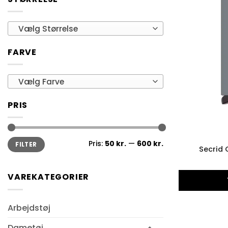
Vælg Størrelse
FARVE
Vælg Farve
PRIS
Mindste
Højeste
Pris:
50 kr.
—
600 kr.
FILTER
pris
pris
Secrid 
VAREKATEGORIER
Arbejdstøj
Dametøj