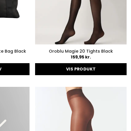
te Bag Black
Oroblu Magie 20 Tights Black
159,95
kr.
V
VIS PRODUKT
Dette
vare
har
flere
varianter.
Mulighederne
kan
vælges