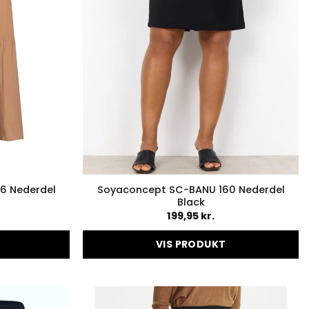
en
varesiden
6 Nederdel
Soyaconcept SC-BANU 160 Nederdel
Black
199,95
kr.
VIS PRODUKT
Dette
vare
har