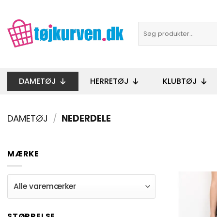
Fortsæt
til
Søg
indhold
efter:
DAMETØJ
HERRETØJ
KLUBTØJ
DAMETØJ
/
NEDERDELE
MÆRKE
STØRRELSE