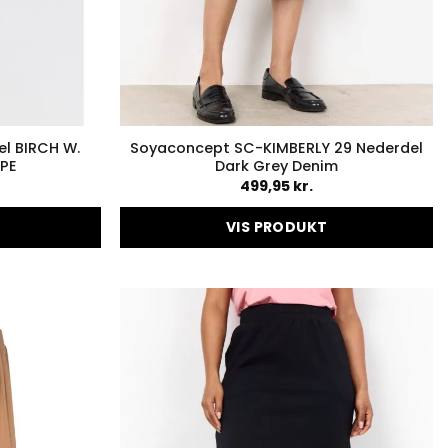
el BIRCH W.
Soyaconcept SC-KIMBERLY 29 Nederdel
IPE
Dark Grey Denim
499,95
kr.
VIS PRODUKT
Dette
vare
har
flere
er.
varianter.
ederne
Mulighederne
kan
vælges
på