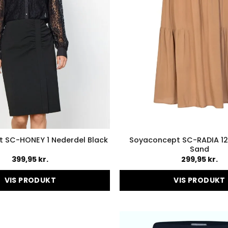
varesiden
varesid
Soyaconcept SC-RADIA 12
 SC-HONEY 1 Nederdel Black
Sand
399,95
kr.
299,95
kr.
VIS PRODUKT
VIS PRODUKT
Dette
Dette
vare
vare
har
har