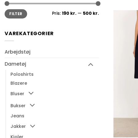
Mindste
Højeste
Pris:
190 kr.
—
500 kr.
FILTER
pris
pris
VAREKATEGORIER
Arbejdstøj
Dametøj
Poloshirts
Blazere
Bluser
Bukser
Jeans
Jakker
Kjoler