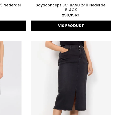
5 Nederdel
Soyaconcept SC-BANU 240 Nederdel
BLACK
299,95
kr.
VIS PRODUKT
Dette
vare
har
flere
er.
varianter.
ederne
Mulighederne
kan
vælges
på
en
varesiden