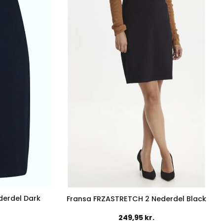
flere
er.
varianter.
ederne
Mulighederne
kan
vælges
på
en
varesiden
derdel Dark
Fransa FRZASTRETCH 2 Nederdel Black
249,95
kr.