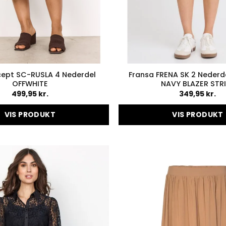
ept SC-RUSLA 4 Nederdel
Fransa FRENA SK 2 Nederd
OFFWHITE
NAVY BLAZER STR
499,95
kr.
349,95
kr.
VIS PRODUKT
VIS PRODUKT
Dette
Dette
vare
vare
har
har
flere
flere
varianter.
variant
Mulighederne
Muligh
kan
kan
vælges
vælges
på
på