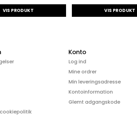
VIS PRODUKT
VIS PRODUKT
Dette
Dette
vare
vare
har
har
flere
flere
varianter.
variant
n
Konto
Mulighederne
Muligh
gelser
Log ind
kan
kan
vælges
vælges
Mine ordrer
på
på
Min leveringsadresse
varesiden
varesid
Kontoinformation
Glemt adgangskode
 cookiepolitik