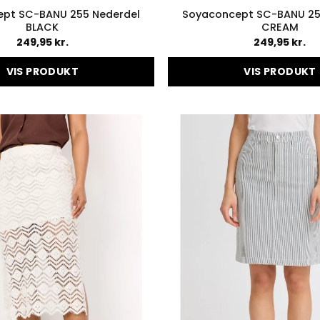
pt SC-BANU 255 Nederdel
Soyaconcept SC-BANU 25
BLACK
CREAM
249,95
kr.
249,95
kr.
VIS PRODUKT
VIS PRODUKT
Dette
Dette
vare
vare
har
har
flere
flere
varianter.
variant
Mulighederne
Muligh
kan
kan
vælges
vælges
på
på
varesiden
varesid