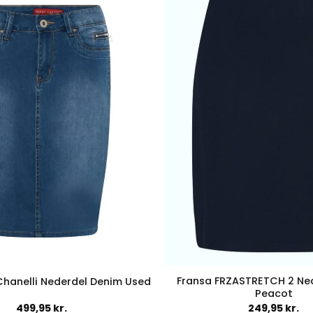
flere
flere
varianter.
variant
Mulighederne
Muligh
kan
kan
vælges
vælges
på
på
varesiden
varesid
Fransa FRZASTRETCH 2 Ne
hanelli Nederdel Denim Used
Peacot
499,95
kr.
249,95
kr.