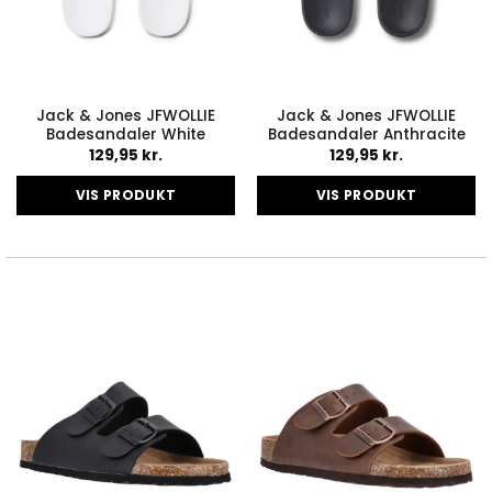
Jack & Jones JFWOLLIE
Jack & Jones JFWOLLIE
Badesandaler White
Badesandaler Anthracite
129,95
kr.
129,95
kr.
VIS PRODUKT
VIS PRODUKT
Dette
Dette
vare
vare
har
har
flere
flere
varianter.
varianter.
Mulighederne
Mulighederne
kan
kan
vælges
vælges
på
på
varesiden
varesiden