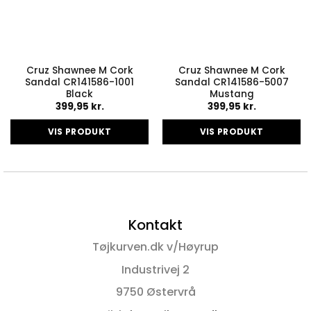
Cruz Shawnee M Cork
Cruz Shawnee M Cork
Sandal CR141586-1001
Sandal CR141586-5007
Black
Mustang
399,95
kr.
399,95
kr.
VIS PRODUKT
VIS PRODUKT
Dette
Dette
vare
vare
har
har
flere
flere
varianter.
varianter.
Kontakt
Mulighederne
Mulighederne
kan
kan
Tøjkurven.dk v/Høyrup
vælges
vælges
på
på
Industrivej 2
varesiden
varesiden
9750 Østervrå