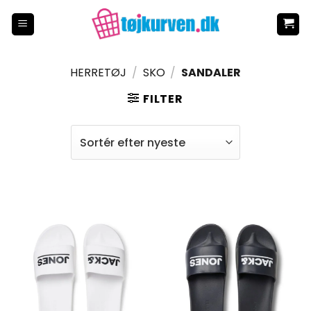
Fortsæt
til
indhold
HERRETØJ
/
SKO
/
SANDALER
FILTER