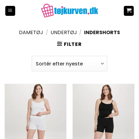
Fortsæt
til
indhold
DAMETØJ
/
UNDERTØJ
/
INDERSHORTS
FILTER