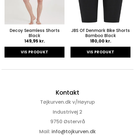
Decoy Seamless Shorts
JBS Of Denmark Bike Shorts
Black
Bamboo Black
149,95
kr.
180,00
kr.
VIS PRODUKT
VIS PRODUKT
Dette
Dette
vare
vare
har
har
flere
flere
varianter.
varianter.
Kontakt
Mulighederne
Mulighederne
kan
kan
Tøjkurven.dk v/Høyrup
vælges
vælges
på
på
Industrivej 2
varesiden
varesiden
9750 Østervrå
Mail:
info@tojkurven.dk