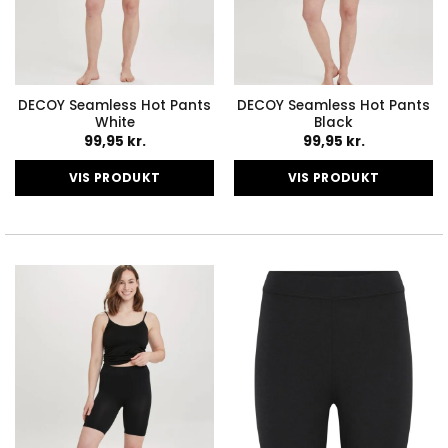
DECOY Seamless Hot Pants
DECOY Seamless Hot Pants
White
Black
99,95
kr.
99,95
kr.
VIS PRODUKT
VIS PRODUKT
Dette
Dette
vare
vare
har
har
flere
flere
varianter.
varianter.
Mulighederne
Mulighederne
kan
kan
vælges
vælges
på
på
varesiden
varesiden