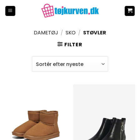
Fortsæt
til
indhold
DAMETØJ
/
SKO
/
STØVLER
FILTER