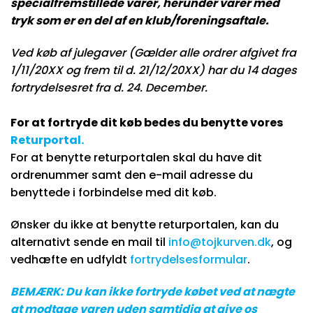
specialfremstillede varer, herunder varer med
tryk som er en del af en klub/foreningsaftale.
Ved køb af julegaver (Gælder alle ordrer afgivet fra
1/11/20XX og frem til d. 21/12/20XX) har du 14 dages
fortrydelsesret fra d. 24. December.
For at fortryde dit køb bedes du benytte vores
Returportal
.
For at benytte returportalen skal du have dit
ordrenummer samt den e-mail adresse du
benyttede i forbindelse med dit køb.
Ønsker du ikke at benytte returportalen, kan du
alternativt sende en mail til
info@tojkurven.dk
, og
vedhæfte en udfyldt
fortrydelsesformular
.
BEMÆRK: Du kan ikke fortryde købet ved at nægte
at modtage varen uden samtidig at give os