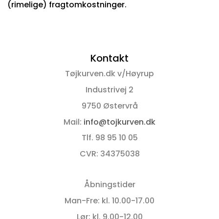
(rimelige) fragtomkostninger.
Kontakt
Tøjkurven.dk v/Høyrup
Industrivej 2
9750 Østervrå
Mail:
info@tojkurven.dk
Tlf. 98 95 10 05
CVR: 34375038
Åbningstider
Man-Fre: kl. 10.00-17.00
Lør: kl. 9.00-12.00