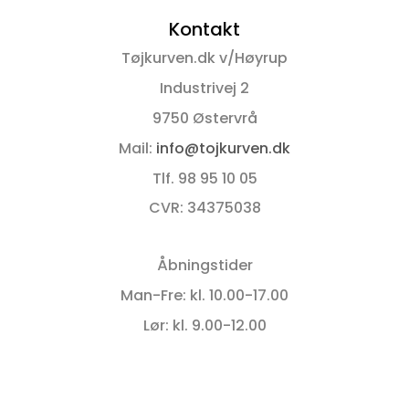
kan
kan
Kontakt
vælges
vælges
på
på
Tøjkurven.dk v/Høyrup
varesiden
varesiden
Industrivej 2
9750 Østervrå
Mail:
info@tojkurven.dk
Tlf. 98 95 10 05
CVR: 34375038
Åbningstider
Man-Fre: kl. 10.00-17.00
Lør: kl. 9.00-12.00