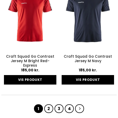
vælges
vælges
på
på
varesiden
varesiden
Craft Squad Go Contrast
Craft Squad Go Contrast
Jersey M Bright Red-
Jersey M Navy
Express
185,00
kr.
185,00
kr.
VIS PRODUKT
VIS PRODUKT
Dette
Dette
vare
vare
har
har
flere
flere
1
2
3
4
varianter.
varianter.
Mulighederne
Mulighederne