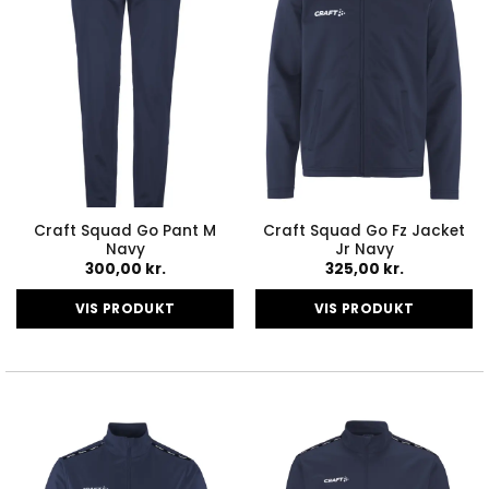
vælges
vælges
på
på
varesiden
varesiden
Craft Squad Go Pant M
Craft Squad Go Fz Jacket
Navy
Jr Navy
300,00
kr.
325,00
kr.
VIS PRODUKT
VIS PRODUKT
Dette
Dette
vare
vare
har
har
flere
flere
varianter.
varianter.
Mulighederne
Mulighederne
kan
kan