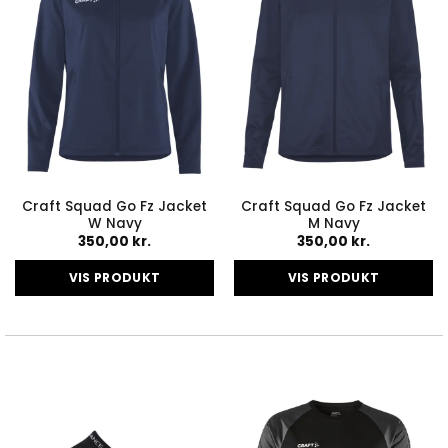
vælges
vælges
på
på
varesiden
varesiden
Craft Squad Go Fz Jacket
Craft Squad Go Fz Jacket
W Navy
M Navy
350,00
kr.
350,00
kr.
VIS PRODUKT
VIS PRODUKT
Dette
Dette
vare
vare
har
har
flere
flere
varianter.
varianter.
Mulighederne
Mulighederne
kan
kan