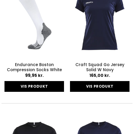
Endurance Boston
Craft Squad Go Jersey
Compression Socks White
Solid W Navy
99,95
kr.
165,00
kr.
VIS PRODUKT
VIS PRODUKT
Dette
Dette
vare
vare
har
har
flere
flere
varianter.
varianter.
Mulighederne
Mulighederne
kan
kan