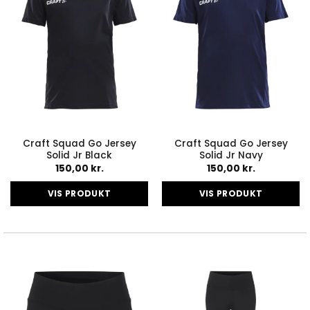
vælges
vælges
på
på
varesiden
varesiden
Craft Squad Go Jersey
Craft Squad Go Jersey
Solid Jr Black
Solid Jr Navy
150,00
kr.
150,00
kr.
VIS PRODUKT
VIS PRODUKT
Dette
Dette
vare
vare
har
har
flere
flere
varianter.
varianter.
Mulighederne
Mulighederne
kan
kan