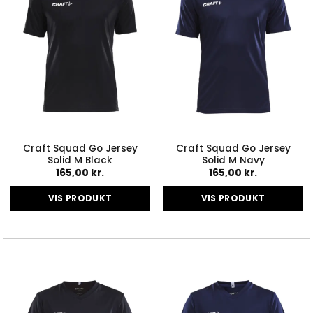
vælges
vælges
på
på
varesiden
varesiden
Craft Squad Go Jersey
Craft Squad Go Jersey
Solid M Black
Solid M Navy
165,00
kr.
165,00
kr.
VIS PRODUKT
VIS PRODUKT
Dette
Dette
vare
vare
har
har
flere
flere
varianter.
varianter.
Mulighederne
Mulighederne
kan
kan