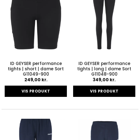
vælges
vælges
på
på
varesiden
varesiden
ID GEYSER performance
ID GEYSER performance
tights | short | dame Sort
tights | long | dame Sort
G11049-900
G11048-900
249,00
kr.
349,00
kr.
VIS PRODUKT
VIS PRODUKT
Dette
Dette
vare
vare
har
har
flere
flere
varianter.
varianter.
Mulighederne
Mulighederne
kan
kan