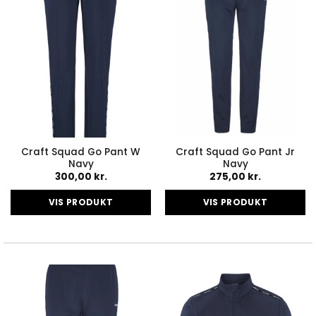
vælges
vælges
på
på
varesiden
varesiden
Craft Squad Go Pant W
Craft Squad Go Pant Jr
Navy
Navy
300,00
kr.
275,00
kr.
VIS PRODUKT
VIS PRODUKT
Dette
Dette
vare
vare
har
har
flere
flere
varianter.
varianter.
Mulighederne
Mulighederne
kan
kan