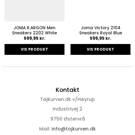
JOMA R.ARGON Men
Joma Victory 2104
Sneakers 2202 White
Sneakers Royal Blue
599,95
kr.
599,95
kr.
VIS PRODUKT
VIS PRODUKT
Dette
Dette
vare
vare
har
har
flere
flere
varianter.
varianter.
Kontakt
Mulighederne
Mulighederne
kan
kan
Tøjkurven.dk v/Høyrup
vælges
vælges
på
på
Industrivej 2
varesiden
varesiden
9750 Østervrå
Mail:
info@tojkurven.dk