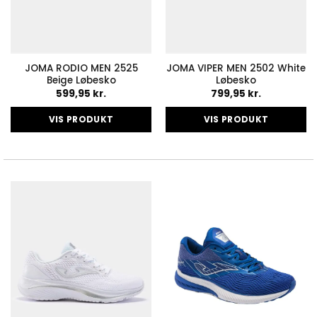
JOMA RODIO MEN 2525
JOMA VIPER MEN 2502 White
Beige Løbesko
Løbesko
599,95
kr.
799,95
kr.
VIS PRODUKT
VIS PRODUKT
Dette
Dette
vare
vare
har
har
flere
flere
varianter.
varianter.
Mulighederne
Mulighederne
kan
kan
vælges
vælges
på
på
varesiden
varesiden