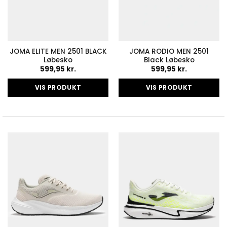
JOMA ELITE MEN 2501 BLACK
JOMA RODIO MEN 2501
Løbesko
Black Løbesko
599,95
kr.
599,95
kr.
VIS PRODUKT
VIS PRODUKT
Dette
Dette
vare
vare
har
har
flere
flere
varianter.
varianter.
Mulighederne
Mulighederne
kan
kan
vælges
vælges
på
på
varesiden
varesiden