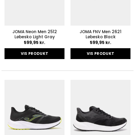
JOMA Neon Men 2512
JOMA FNV Men 2621
Løbesko Light Gray
Løbesko Black
599,95
kr.
599,95
kr.
VIS PRODUKT
VIS PRODUKT
Dette
Dette
vare
vare
har
har
flere
flere
varianter.
varianter.
Mulighederne
Mulighederne
kan
kan
vælges
vælges
på
på
varesiden
varesiden