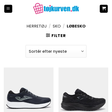
Fortsæt
til
indhold
HERRETØJ
/
SKO
/
LØBESKO
FILTER