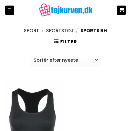
Fortsæt
til
indhold
SPORT
/
SPORTSTØJ
/
SPORTS BH
FILTER