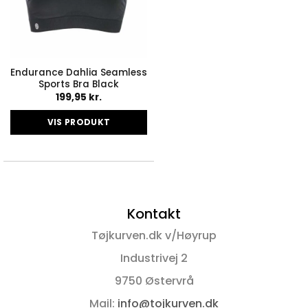
Endurance Dahlia Seamless
Sports Bra Black
199,95
kr.
VIS PRODUKT
Dette
vare
har
flere
varianter.
Kontakt
Mulighederne
kan
Tøjkurven.dk v/Høyrup
vælges
på
Industrivej 2
varesiden
9750 Østervrå
Mail:
info@tojkurven.dk