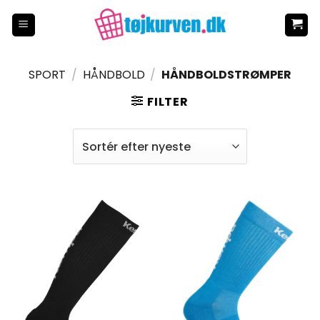
Fortsæt
til
indhold
SPORT
/
HÅNDBOLD
/
HÅNDBOLDSTRØMPER
FILTER