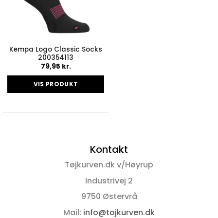
Kempa Logo Classic Socks
200354113
79,95
kr.
VIS PRODUKT
Dette
vare
har
flere
varianter.
Kontakt
Mulighederne
kan
Tøjkurven.dk v/Høyrup
vælges
på
Industrivej 2
varesiden
9750 Østervrå
Mail:
info@tojkurven.dk