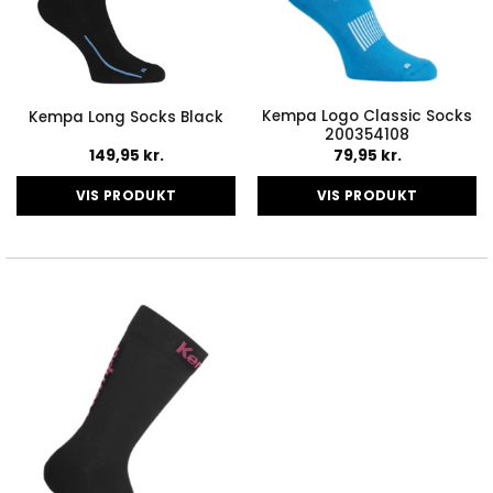
Kempa Logo Classic Socks
Kempa Long Socks Black
200354108
149,95
kr.
79,95
kr.
VIS PRODUKT
VIS PRODUKT
Dette
Dette
vare
vare
har
har
flere
flere
varianter.
varianter.
Mulighederne
Mulighederne
kan
kan
vælges
vælges
på
på
varesiden
varesiden