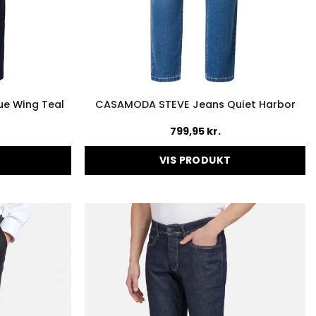
e Wing Teal
CASAMODA STEVE Jeans Quiet Harbor
799,95
kr.
VIS PRODUKT
Dette
vare
har
flere
er.
varianter.
ederne
Mulighederne
kan
vælges
på