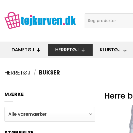
Fortsæt
til
Søg
indhold
efter:
DAMETØJ
HERRETØJ
KLUBTØJ
HERRETØJ
/
BUKSER
Herre 
MÆRKE
STØRRELSE