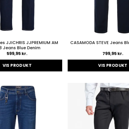
nes JJICHRIS JJPREMIUM AM
CASAMODA STEVE Jeans Blu
8 Jeans Blue Denim
599,95
kr.
799,95
kr.
VIS PRODUKT
VIS PRODUKT
Dette
Dette
vare
vare
har
har
flere
flere
varianter.
variant
Mulighederne
Muligh
kan
kan
vælges
vælges
på
på