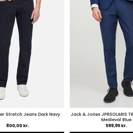
varianter.
variant
Mulighederne
Muligh
kan
kan
vælges
vælges
på
på
varesiden
varesid
Jack & Jones JPRSOLARIS 
per Stretch Jeans Dark Navy
Medieval Blue
800,00
kr.
599,95
kr.