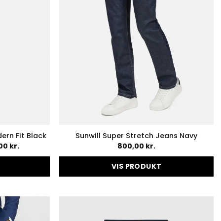
en
varesiden
ern Fit Black
Sunwill Super Stretch Jeans Navy
Prisinterval:
,00
kr.
800,00
kr.
1.000,00 kr.
til
1.300,00 kr.
VIS PRODUKT
Dette
vare
har
flere