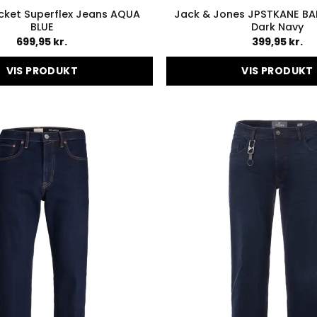
cket Superflex Jeans AQUA
Jack & Jones JPSTKANE BA
BLUE
Dark Navy
699,95
kr.
399,95
kr.
VIS PRODUKT
VIS PRODUKT
Dette
Dette
vare
vare
har
har
flere
flere
varianter.
variant
Mulighederne
Muligh
kan
kan
vælges
vælges
på
på
varesiden
varesid