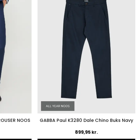
er.
varianter.
ederne
Mulighederne
kan
vælges
på
en
varesiden
TROUSER NOOS
GABBA Paul K3280 Dale Chino Buks Navy
899,95
kr.