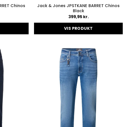
RRET Chinos
Jack & Jones JPSTKANE BARRET Chinos
Black
399,95
kr.
VIS PRODUKT
Dette
vare
har
flere
er.
varianter.
ederne
Mulighederne
kan
vælges
på
en
varesiden