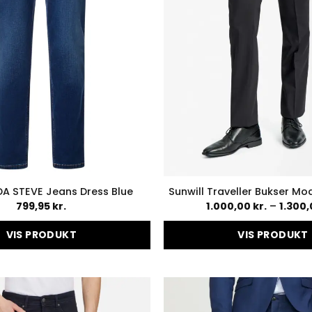
varesiden
varesid
 STEVE Jeans Dress Blue
Sunwill Traveller Bukser Mod
799,95
kr.
1.000,00
kr.
–
1.300
VIS PRODUKT
VIS PRODUKT
Dette
Dette
vare
vare
har
har
flere
flere