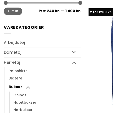
Mindste
Højeste
Pris:
240 kr.
—
1.400 kr.
FILTER
2 for 1200 kr.
pris
pris
VAREKATEGORIER
Arbejdstøj
Dametøj
Herretøj
Poloshirts
Blazere
Bukser
Chinos
Habitbukser
Hørbukser