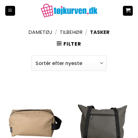
Fortsæt
til
indhold
DAMETØJ
/
TILBEHØR
/
TASKER
FILTER