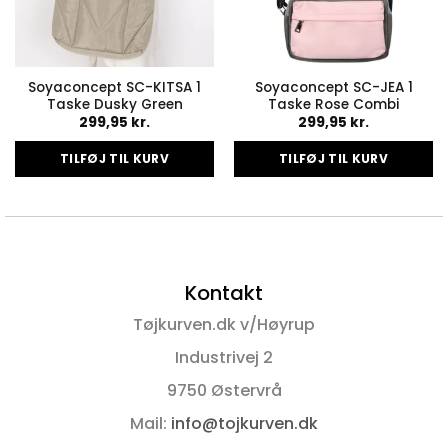
Soyaconcept SC-KITSA 1
Soyaconcept SC-JEA 1
Taske Dusky Green
Taske Rose Combi
299,95
kr.
299,95
kr.
TILFØJ TIL KURV
TILFØJ TIL KURV
Kontakt
Tøjkurven.dk v/Høyrup
Industrivej 2
9750 Østervrå
Mail:
info@tojkurven.dk