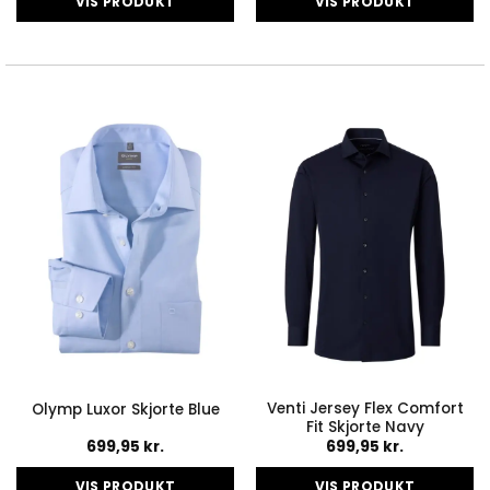
VIS PRODUKT
VIS PRODUKT
Dette
Dette
vare
vare
har
har
flere
flere
varianter.
varianter.
Mulighederne
Mulighederne
kan
kan
vælges
vælges
på
på
varesiden
varesiden
Venti Jersey Flex Comfort
Olymp Luxor Skjorte Blue
Fit Skjorte Navy
699,95
kr.
699,95
kr.
VIS PRODUKT
VIS PRODUKT