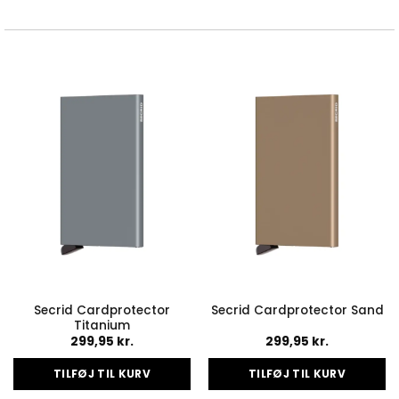
Dette
vare
har
flere
varianter.
Mulighederne
kan
vælges
på
varesiden
Secrid Cardprotector
Secrid Cardprotector Sand
Titanium
299,95
kr.
299,95
kr.
TILFØJ TIL KURV
TILFØJ TIL KURV