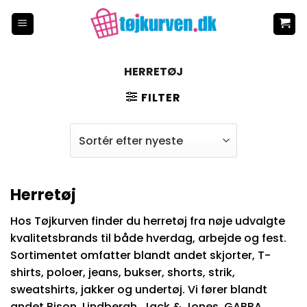
Fortsæt
til
indhold
HERRETØJ
FILTER
Herretøj
Hos Tøjkurven finder du herretøj fra nøje udvalgte
kvalitetsbrands til både hverdag, arbejde og fest.
Sortimentet omfatter blandt andet skjorter, T-
shirts, poloer, jeans, bukser, shorts, strik,
sweatshirts, jakker og undertøj. Vi fører blandt
andet Bison, Lindbergh, Jack & Jones, GABBA,