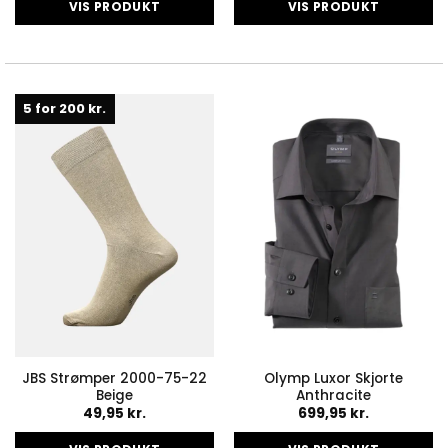
VIS PRODUKT
VIS PRODUKT
Dette
Dette
vare
vare
har
har
flere
flere
5 for 200 kr.
varianter.
varianter.
Mulighederne
Mulighederne
kan
kan
vælges
vælges
på
på
varesiden
varesiden
JBS Strømper 2000-75-22
Olymp Luxor Skjorte
Beige
Anthracite
49,95
kr.
699,95
kr.