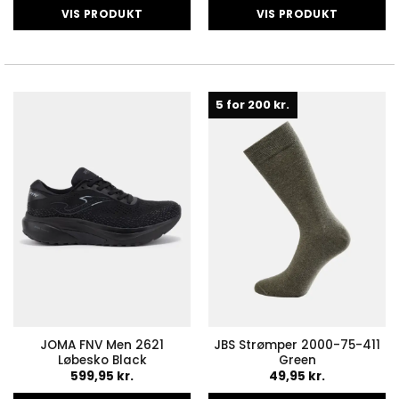
VIS PRODUKT
VIS PRODUKT
Dette
Dette
vare
vare
har
har
flere
flere
5 for 200 kr.
varianter.
varianter.
Mulighederne
Mulighederne
kan
kan
vælges
vælges
på
på
varesiden
varesiden
JOMA FNV Men 2621
JBS Strømper 2000-75-411
Løbesko Black
Green
599,95
kr.
49,95
kr.