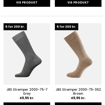
VIS PRODUKT
VIS PRODUKT
Dette
Dette
vare
vare
har
har
flere
flere
5 for 200 kr.
5 for 200 kr.
varianter.
varianter.
Mulighederne
Mulighederne
kan
kan
vælges
vælges
på
på
varesiden
varesiden
JBS Strømper 2000-75-7
JBS Strømper 2000-75-362
Grey
Brown
49,95
kr.
49,95
kr.