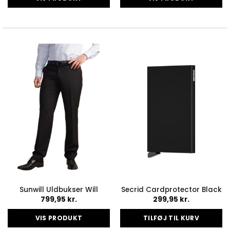
Dette
Dette
vare
vare
har
har
flere
flere
varianter.
varianter.
Mulighederne
Mulighederne
kan
kan
vælges
vælges
på
på
varesiden
varesiden
Sunwill Uldbukser Will
Secrid Cardprotector Black
799,95
kr.
299,95
kr.
VIS PRODUKT
TILFØJ TIL KURV