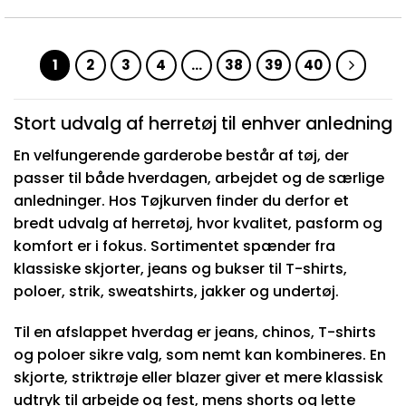
1
2
3
4
…
38
39
40
Stort udvalg af herretøj til enhver anledning
En velfungerende garderobe består af tøj, der
passer til både hverdagen, arbejdet og de særlige
anledninger. Hos Tøjkurven finder du derfor et
bredt udvalg af herretøj, hvor kvalitet, pasform og
komfort er i fokus. Sortimentet spænder fra
klassiske skjorter, jeans og bukser til T-shirts,
poloer, strik, sweatshirts, jakker og undertøj.
Til en afslappet hverdag er jeans, chinos, T-shirts
og poloer sikre valg, som nemt kan kombineres. En
skjorte, striktrøje eller blazer giver et mere klassisk
udtryk til arbejde og fest, mens shorts og lette