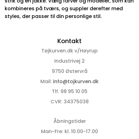
strik og en jakke. Vælg farver og modeller, som kan
kombineres på tværs, og suppler derefter med
styles, der passer til din personlige stil.
Kontakt
Tøjkurven.dk v/Høyrup
Industrivej 2
9750 Østervrå
Mail:
info@tojkurven.dk
Tlf. 98 95 10 05
CVR: 34375038
Åbningstider
Man-Fre: kl. 10.00-17.00