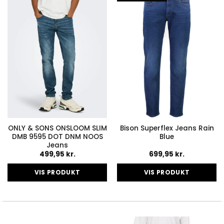
Mulighederne
Mulighederne
kan
kan
vælges
vælges
på
på
varesiden
varesiden
ONLY & SONS ONSLOOM SLIM
Bison Superflex Jeans Rain
DMB 9595 DOT DNM NOOS
Blue
Jeans
499,95
kr.
699,95
kr.
VIS PRODUKT
VIS PRODUKT
Dette
Dette
vare
vare
har
har
flere
flere