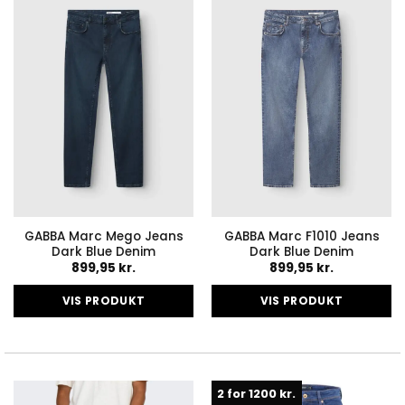
varianter.
varianter.
Mulighederne
Mulighederne
kan
kan
vælges
vælges
på
på
varesiden
varesiden
GABBA Marc Mego Jeans
GABBA Marc F1010 Jeans
Dark Blue Denim
Dark Blue Denim
899,95
kr.
899,95
kr.
VIS PRODUKT
VIS PRODUKT
Dette
Dette
vare
vare
har
har
flere
flere
2 for 1200 kr.
varianter.
varianter.