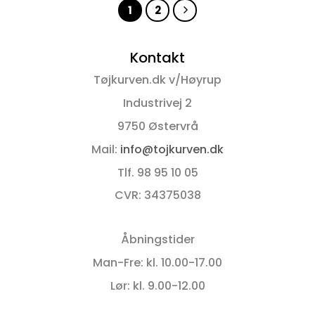
1
2
varianter.
varianter.
Mulighederne
Mulighederne
kan
kan
Kontakt
vælges
vælges
på
på
Tøjkurven.dk v/Høyrup
varesiden
varesiden
Industrivej 2
9750 Østervrå
Mail:
info@tojkurven.dk
Tlf. 98 95 10 05
CVR: 34375038
Åbningstider
Man-Fre: kl. 10.00-17.00
Lør: kl. 9.00-12.00