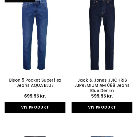
varianter.
varianter.
Mulighederne
Mulighederne
kan
kan
vælges
vælges
på
på
varesiden
varesiden
Bison 5 Pocket Superflex
Jack & Jones JJICHRIS
Jeans AQUA BLUE
JJPREMIUM AM 088 Jeans
Blue Denim
699,95
kr.
599,95
kr.
VIS PRODUKT
VIS PRODUKT
Dette
Dette
vare
vare
har
har
flere
flere