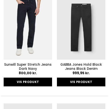
varianter.
varianter.
Mulighederne
Mulighederne
kan
kan
vælges
vælges
på
på
varesiden
varesiden
Sunwill Super Stretch Jeans
GABBA Jones Hold Black
Dark Navy
Jeans Black Denim
800,00
kr.
999,95
kr.
VIS PRODUKT
VIS PRODUKT
Dette
Dette
vare
vare
har
har
flere
flere