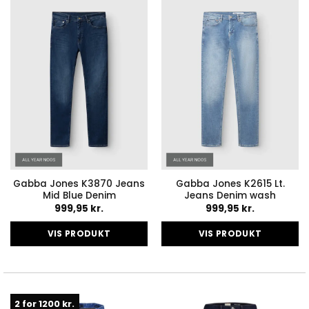
Gabba Jones K3870 Jeans
Gabba Jones K2615 Lt.
Mid Blue Denim
Jeans Denim wash
999,95
kr.
999,95
kr.
VIS PRODUKT
VIS PRODUKT
Dette
Dette
vare
vare
har
har
flere
flere
2 for 1200 kr.