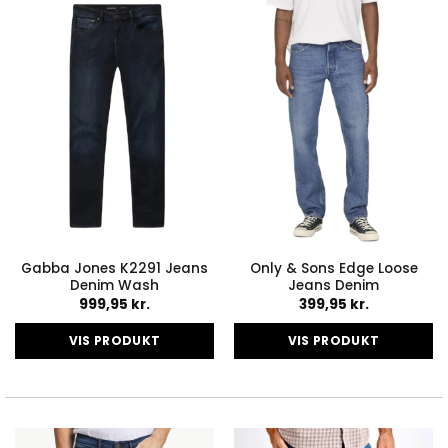
varianter.
varianter.
Mulighederne
Mulighederne
kan
kan
vælges
vælges
på
på
varesiden
varesiden
Gabba Jones K2291 Jeans
Only & Sons Edge Loose
Denim Wash
Jeans Denim
999,95
kr.
399,95
kr.
VIS PRODUKT
VIS PRODUKT
Dette
Dette
vare
vare
har
har
flere
flere