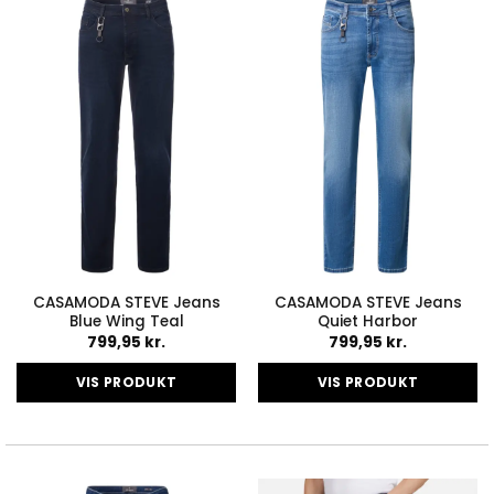
varianter.
varianter.
Mulighederne
Mulighederne
kan
kan
vælges
vælges
på
på
varesiden
varesiden
CASAMODA STEVE Jeans
CASAMODA STEVE Jeans
Blue Wing Teal
Quiet Harbor
799,95
kr.
799,95
kr.
VIS PRODUKT
VIS PRODUKT
Dette
Dette
vare
vare
har
har
flere
flere