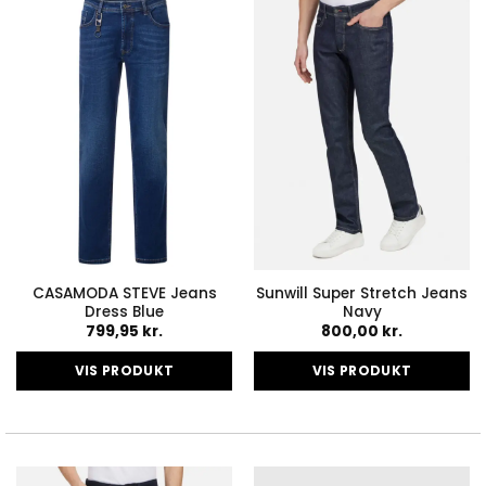
varianter.
varianter.
Mulighederne
Mulighederne
kan
kan
vælges
vælges
på
på
varesiden
varesiden
CASAMODA STEVE Jeans
Sunwill Super Stretch Jeans
Dress Blue
Navy
799,95
kr.
800,00
kr.
VIS PRODUKT
VIS PRODUKT
Dette
Dette
vare
vare
har
har
flere
flere