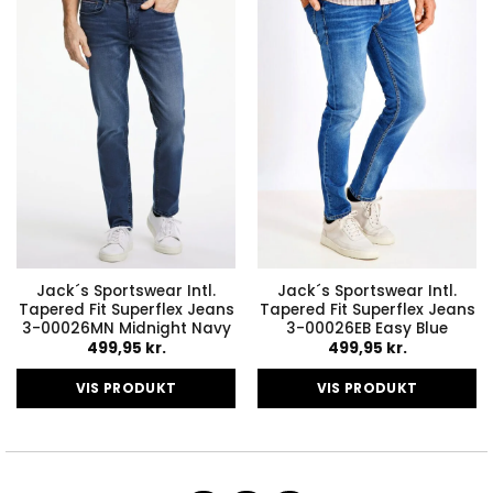
varianter.
varianter.
Mulighederne
Mulighederne
kan
kan
vælges
vælges
på
på
varesiden
varesiden
Jack´s Sportswear Intl.
Jack´s Sportswear Intl.
Tapered Fit Superflex Jeans
Tapered Fit Superflex Jeans
3-00026MN Midnight Navy
3-00026EB Easy Blue
499,95
kr.
499,95
kr.
VIS PRODUKT
VIS PRODUKT
Dette
Dette
vare
vare
har
har
flere
flere