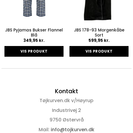
JBS Pyjamas Bukser Flannel
JBS 178-93 Morgenkåbe
Blå
Sort
349,95
kr.
599,95
kr.
VIS PRODUKT
VIS PRODUKT
Dette
Dette
vare
vare
har
har
flere
flere
varianter.
varianter.
Kontakt
Mulighederne
Mulighederne
kan
kan
Tøjkurven.dk v/Høyrup
vælges
vælges
på
på
Industrivej 2
varesiden
varesiden
9750 Østervrå
Mail:
info@tojkurven.dk