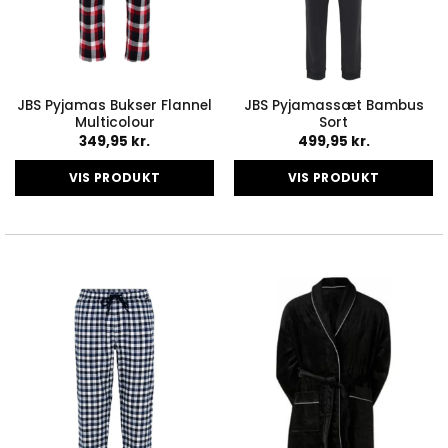
JBS Pyjamas Bukser Flannel
JBS Pyjamassæt Bambus
Multicolour
Sort
349,95
kr.
499,95
kr.
VIS PRODUKT
VIS PRODUKT
Dette
Dette
vare
vare
har
har
flere
flere
varianter.
varianter.
Mulighederne
Mulighederne
kan
kan
vælges
vælges
på
på
varesiden
varesiden