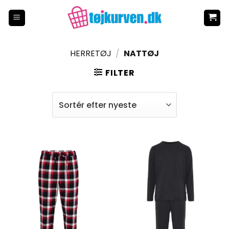
Fortsæt
til
indhold
HERRETØJ
/
NATTØJ
FILTER