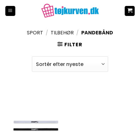
Fortsæt
til
indhold
SPORT
/
TILBEHØR
/
PANDEBÅND
FILTER