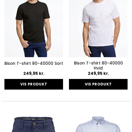
Bison T-shirt 80-40000
Bison T-shirt 80-40000 Sort
Hvid
249,95
kr.
249,95
kr.
VIS PRODUKT
VIS PRODUKT
Dette
Dette
vare
vare
har
har
flere
flere
varianter.
varianter.
Mulighederne
Mulighederne
kan
kan