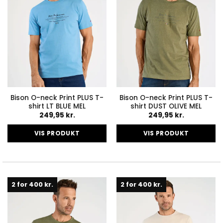
på
på
varesiden
varesiden
Bison O-neck Print PLUS T-
Bison O-neck Print PLUS T-
shirt LT BLUE MEL
shirt DUST OLIVE MEL
249,95
kr.
249,95
kr.
VIS PRODUKT
VIS PRODUKT
Dette
Dette
vare
vare
har
har
flere
flere
2 for 400 kr.
2 for 400 kr.
varianter.
varianter.
Mulighederne
Mulighederne
kan
kan
vælges
vælges