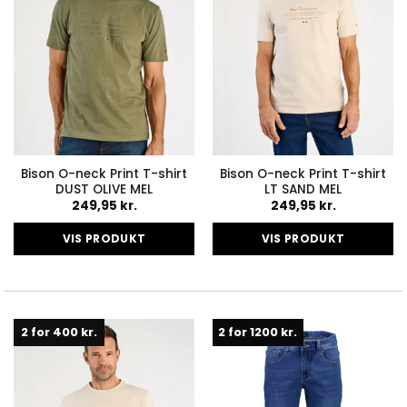
på
på
varesiden
varesiden
Bison O-neck Print T-shirt
Bison O-neck Print T-shirt
DUST OLIVE MEL
LT SAND MEL
249,95
kr.
249,95
kr.
VIS PRODUKT
VIS PRODUKT
Dette
Dette
vare
vare
har
har
flere
flere
2 for 400 kr.
2 for 1200 kr.
varianter.
varianter.
Mulighederne
Mulighederne
kan
kan
vælges
vælges