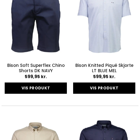
vælges
vælges
på
på
varesiden
varesiden
Bison Soft Superflex Chino
Bison Knitted Piqué Skjorte
Shorts DK NAVY
LT BLUE MEL
599,95
kr.
599,95
kr.
VIS PRODUKT
VIS PRODUKT
Dette
Dette
vare
vare
har
har
flere
flere
varianter.
varianter.
Mulighederne
Mulighederne
kan
kan