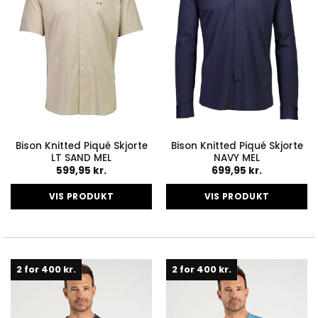
vælges
vælges
på
på
varesiden
varesiden
Bison Knitted Piqué Skjorte
Bison Knitted Piqué Skjorte
LT SAND MEL
NAVY MEL
599,95
kr.
699,95
kr.
VIS PRODUKT
VIS PRODUKT
Dette
Dette
vare
vare
har
har
flere
flere
2 for 400 kr.
2 for 400 kr.
varianter.
varianter.
Mulighederne
Mulighederne
kan
kan