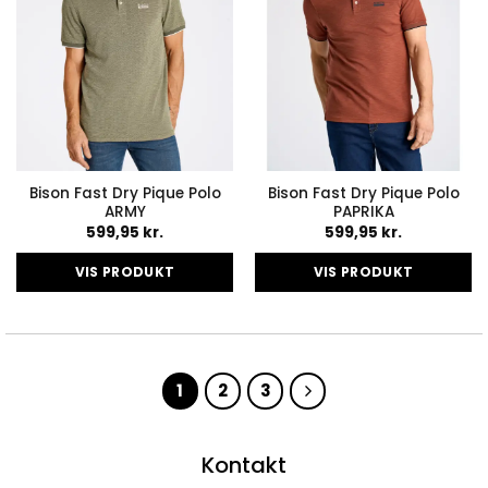
på
på
varesiden
varesiden
Bison Fast Dry Pique Polo
Bison Fast Dry Pique Polo
ARMY
PAPRIKA
599,95
kr.
599,95
kr.
VIS PRODUKT
VIS PRODUKT
Dette
Dette
vare
vare
har
har
flere
flere
1
2
3
varianter.
varianter.
Mulighederne
Mulighederne
kan
kan
Kontakt
vælges
vælges
på
på