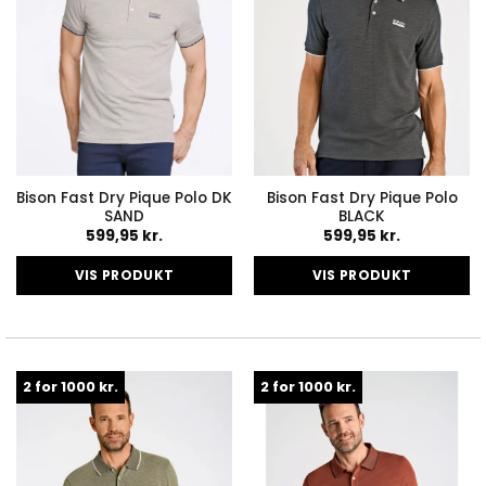
på
på
varesiden
varesiden
Bison Fast Dry Pique Polo DK
Bison Fast Dry Pique Polo
SAND
BLACK
599,95
kr.
599,95
kr.
VIS PRODUKT
VIS PRODUKT
Dette
Dette
vare
vare
har
har
flere
flere
2 for 1000 kr.
2 for 1000 kr.
varianter.
varianter.
Mulighederne
Mulighederne
kan
kan
vælges
vælges