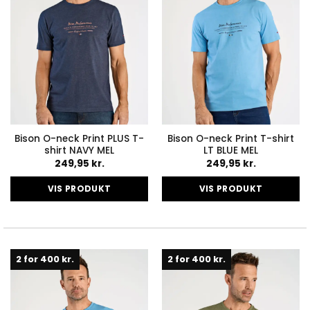
vælges
vælges
på
på
varesiden
varesiden
Bison O-neck Print PLUS T-
Bison O-neck Print T-shirt
shirt NAVY MEL
LT BLUE MEL
249,95
kr.
249,95
kr.
VIS PRODUKT
VIS PRODUKT
Dette
Dette
vare
vare
har
har
flere
flere
2 for 400 kr.
2 for 400 kr.
varianter.
varianter.
Mulighederne
Mulighederne
kan
kan
vælges
vælges