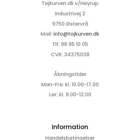
Tøjkurven.dk v/Høyrup
varesiden
varesiden
Industrivej 2
9750 Østervrå
Mail:
info@tojkurven.dk
Tlf. 98 95 10 05
CVR: 34375038
Åbningstider
Man-Fre: kl. 10.00-17.00
Lør: kl. 9.00-12.00
Information
Handelsbetingelser