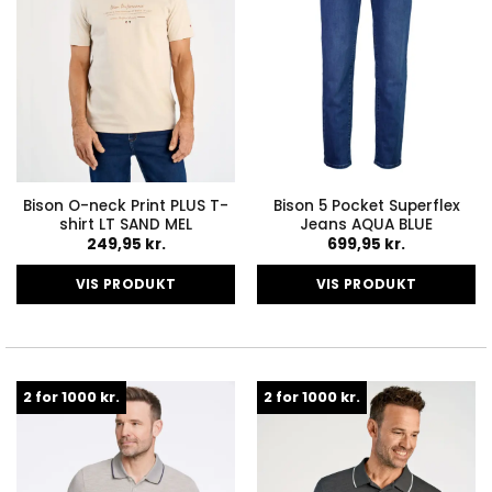
på
på
varesiden
varesiden
Bison O-neck Print PLUS T-
Bison 5 Pocket Superflex
shirt LT SAND MEL
Jeans AQUA BLUE
249,95
kr.
699,95
kr.
VIS PRODUKT
VIS PRODUKT
Dette
Dette
vare
vare
har
har
flere
flere
2 for 1000 kr.
2 for 1000 kr.
varianter.
varianter.
Mulighederne
Mulighederne
kan
kan
vælges
vælges