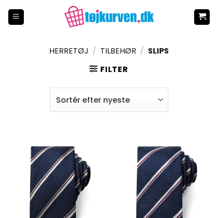
Fortsæt
til
indhold
HERRETØJ
/
TILBEHØR
/
SLIPS
FILTER