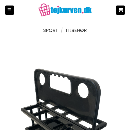
Fortsæt
til
indhold
SPORT
/
TILBEHØR