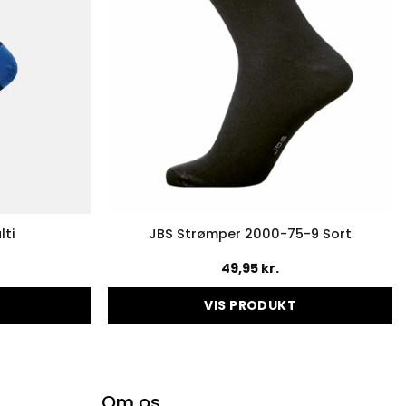
lti
JBS Strømper 2000-75-9 Sort
49,95
kr.
VIS PRODUKT
Dette
vare
har
flere
Om os