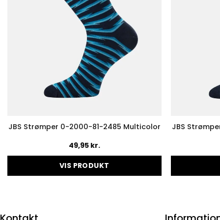
JBS Strømper 0-2000-81-2485 Multicolor
JBS Strømpe
49,95
kr.
VIS PRODUKT
Dette
vare
har
flere
Kontakt
Informatio