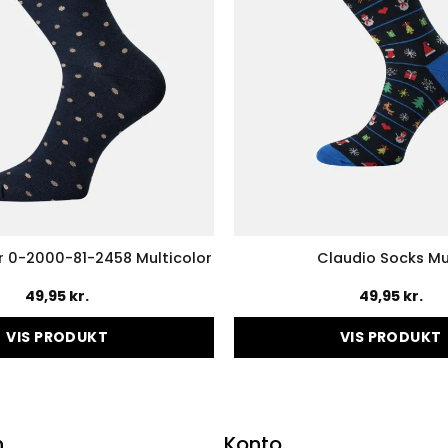
r 0-2000-81-2458 Multicolor
Claudio Socks Mu
49,95
kr.
49,95
kr.
VIS PRODUKT
VIS PRODUKT
Dette
Dette
vare
vare
har
har
flere
flere
n
Konto