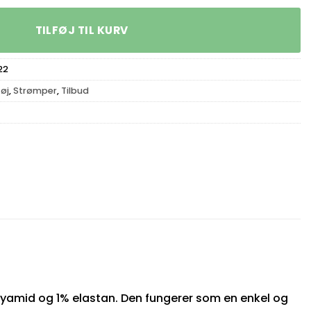
TILFØJ TIL KURV
22
øj
,
Strømper
,
Tilbud
olyamid og 1% elastan. Den fungerer som en enkel og