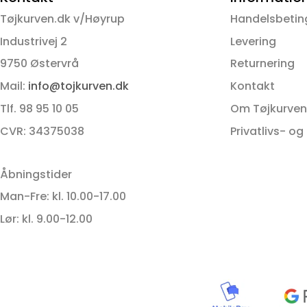
varianter.
Tøjkurven.dk v/Høyrup
Handelsbetin
Mulighederne
kan
Industrivej 2
Levering
vælges
9750 Østervrå
Returnering
på
Mail:
info@tojkurven.dk
Kontakt
varesiden
Tlf. 98 95 10 05
Om Tøjkurven
CVR: 34375038
Privatlivs- og
Åbningstider
Man-Fre: kl. 10.00-17.00
Lør: kl. 9.00-12.00