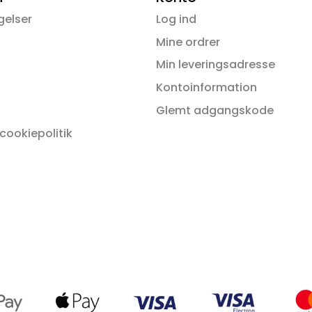
varianter.
variante
gelser
Log ind
Mulighederne
Muligh
kan
kan
Mine ordrer
vælges
vælges
Min leveringsadresse
på
på
Kontoinformation
varesiden
varesid
Glemt adgangskode
 cookiepolitik