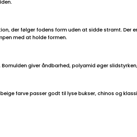
iden.
uktion, der følger fodens form uden at sidde stramt. Der
mpen med at holde formen.
. Bomulden giver åndbarhed, polyamid øger slidstyrken, 
eige farve passer godt til lyse bukser, chinos og klass