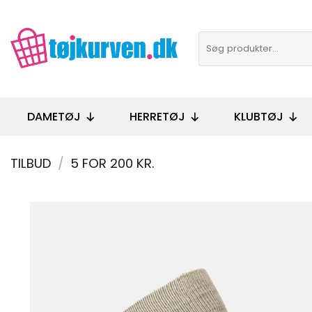
Fortsæt
til
Søg
indhold
efter:
DAMETØJ
HERRETØJ
KLUBTØJ
TILBUD
/
5 FOR 200 KR.