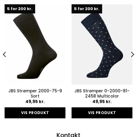
5 for 200 kr.
5 for 200 kr.
JBS Strømper 2000-75-9
JBS Strømper 0-2000-81-
Sort
2458 Multicolor
49,95
kr.
49,95
kr.
VIS PRODUKT
VIS PRODUKT
Dette
Dette
vare
vare
Kontakt
har
har