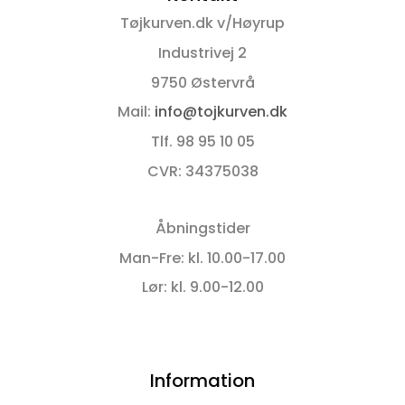
flere
flere
Tøjkurven.dk v/Høyrup
varianter.
varianter.
Mulighederne
Mulighederne
Industrivej 2
kan
kan
9750 Østervrå
vælges
vælges
på
på
Mail:
info@tojkurven.dk
varesiden
varesiden
Tlf. 98 95 10 05
CVR: 34375038
Åbningstider
Man-Fre: kl. 10.00-17.00
Lør: kl. 9.00-12.00
Information