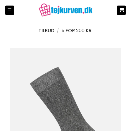
Fortsæt
til
indhold
TILBUD
/
5 FOR 200 KR.