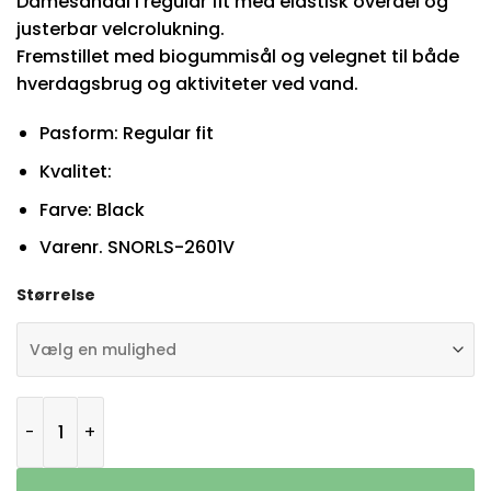
Damesandal i regular fit med elastisk overdel og
justerbar velcrolukning.
Fremstillet med biogummisål og velegnet til både
hverdagsbrug og aktiviteter ved vand.
Pasform: Regular fit
Kvalitet:
Farve: Black
Varenr. SNORLS-2601V
Størrelse
JOMA S.Nora Lady 2601 Sandal Black antal