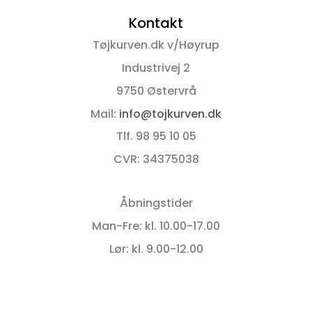
vare
vare
Kontakt
har
har
flere
flere
Tøjkurven.dk v/Høyrup
varianter.
varianter.
Mulighederne
Mulighederne
Industrivej 2
kan
kan
9750 Østervrå
vælges
vælges
på
på
Mail:
info@tojkurven.dk
varesiden
varesiden
Tlf. 98 95 10 05
CVR: 34375038
Åbningstider
Man-Fre: kl. 10.00-17.00
Lør: kl. 9.00-12.00