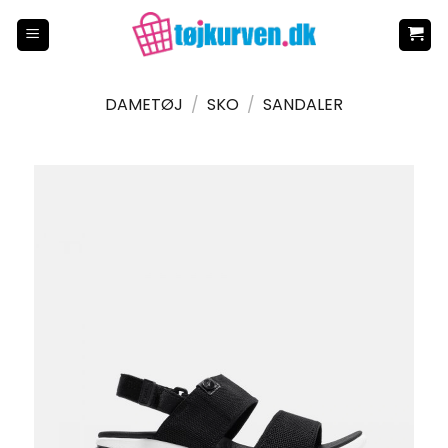
Fortsæt
til
indhold
DAMETØJ
/
SKO
/
SANDALER