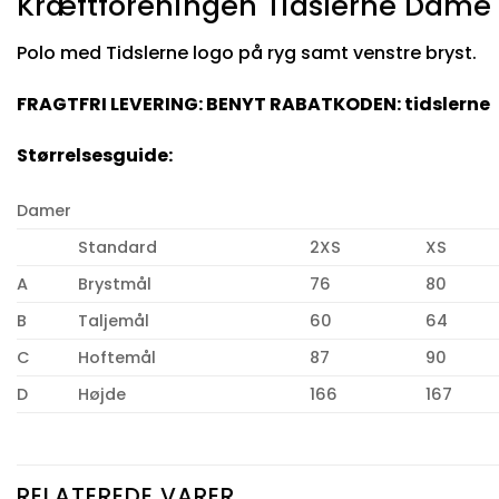
Kræftforeningen Tidslerne Dame 
Polo med Tidslerne logo på ryg samt venstre bryst.
FRAGTFRI LEVERING: BENYT RABATKODEN: tidslerne
Størrelsesguide:
Damer
Standard
2XS
XS
A
Brystmål
76
80
B
Taljemål
60
64
C
Hoftemål
87
90
D
Højde
166
167
RELATEREDE VARER