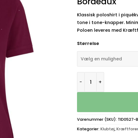
Bordeaux
Klassisk poloshirt i piqué
tone i tone-knapper. Minim
Poloen leveres med Kræftf
Størrelse
Kræftforeningen Tidsler
Varenummer (SKU):
TID0527-
Kategorier:
Klubtøj
,
Kræftforen