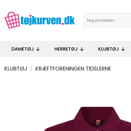
Fortsæt
til
Søg
indhold
efter:
DAMETØJ
HERRETØJ
KLUBTØJ
KLUBTØJ
/
KRÆFTFORENINGEN TIDSLERNE