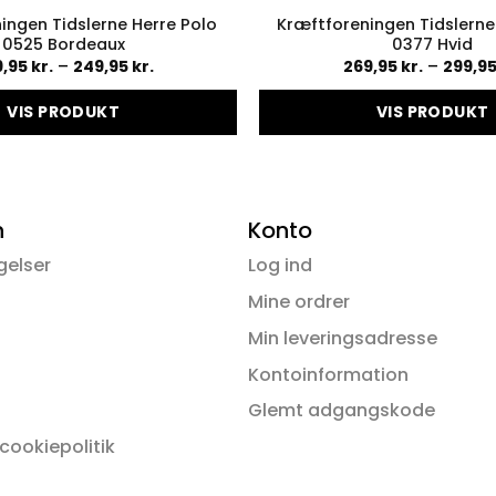
ingen Tidslerne Herre Polo
Kræftforeningen Tidslern
0525 Bordeaux
0377 Hvid
Prisinterval:
9,95
kr.
–
249,95
kr.
269,95
kr.
–
299,9
229,95 kr.
til
VIS PRODUKT
249,95 kr.
VIS PRODUKT
Dette
Dette
vare
vare
har
har
flere
flere
n
Konto
varianter.
variante
gelser
Log ind
Mulighederne
Muligh
kan
kan
Mine ordrer
vælges
vælges
Min leveringsadresse
på
på
Kontoinformation
varesiden
varesid
Glemt adgangskode
 cookiepolitik