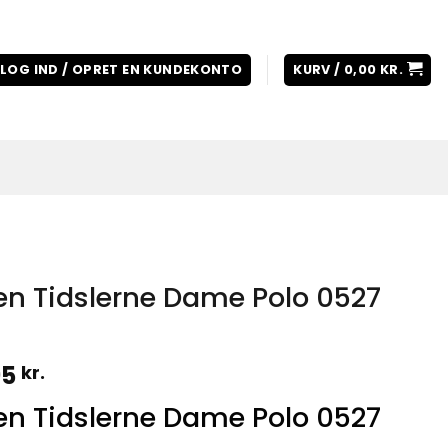
LOG IND / OPRET EN KUNDEKONTO
KURV /
0,00
KR.
en Tidslerne Dame Polo 0527
Prisinterval:
95
kr.
229,95 kr.
en Tidslerne Dame Polo 0527
til
249,95 kr.