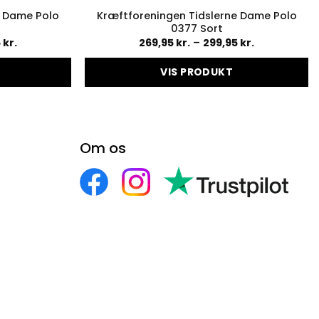
e Dame Polo
Kræftforeningen Tidslerne Dame Polo
0377 Sort
Prisinterval:
Prisinterval:
5
kr.
269,95
kr.
–
299,95
kr.
269,95 kr.
269,95 kr.
til
til
299,95 kr.
VIS PRODUKT
299,95 kr.
Dette
vare
har
flere
Om os
r.
varianter.
ederne
Mulighederne
kan
vælges
på
en
varesiden