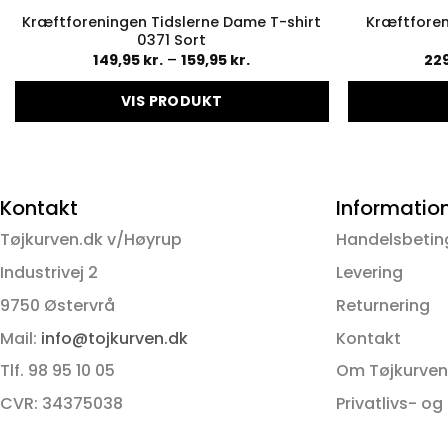
Kræftforeningen Tidslerne Dame T-shirt
Kræftforen
0371 Sort
:
Prisinterval:
149,95
kr.
–
159,95
kr.
22
149,95 kr.
til
VIS PRODUKT
159,95 kr.
Dette
vare
har
flere
Kontakt
Informatio
varianter.
Tøjkurven.dk v/Høyrup
Handelsbetin
Mulighederne
kan
Industrivej 2
Levering
vælges
9750 Østervrå
Returnering
på
Mail:
info@tojkurven.dk
Kontakt
varesiden
Tlf. 98 95 10 05
Om Tøjkurven
CVR: 34375038
Privatlivs- og