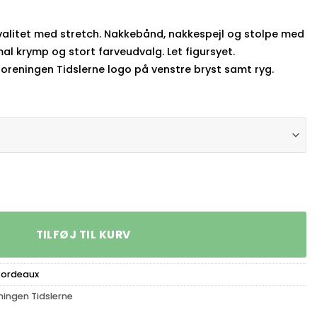
kvalitet med stretch. Nakkebånd, nakkespejl og stolpe med
al krymp og stort farveudvalg. Let figursyet.
oreningen Tidslerne logo på venstre bryst samt ryg.
ne Dame Polo 0527 Bordeaux antal
TILFØJ TIL KURV
Bordeaux
ingen Tidslerne