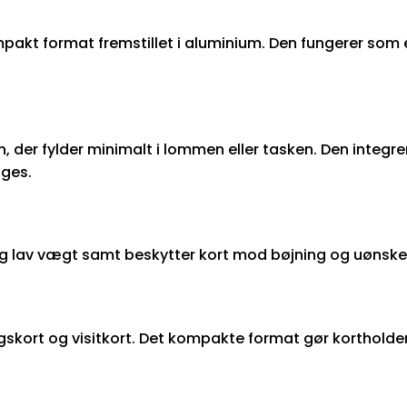
pakt format fremstillet i aluminium. Den fungerer som en
 der fylder minimalt i lommen eller tasken. Den integ
uges.
ke og lav vægt samt beskytter kort mod bøjning og uøns
skort og visitkort. Det kompakte format gør kortholdere