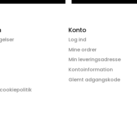
Dette
vare
har
flere
n
Konto
varianter.
gelser
Log ind
Mulighederne
kan
Mine ordrer
vælges
Min leveringsadresse
på
Kontoinformation
varesiden
Glemt adgangskode
 cookiepolitik