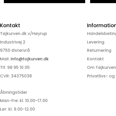
Dette
vare
har
flere
Kontakt
Informatio
varianter.
Tøjkurven.dk v/Høyrup
Handelsbetin
Mulighederne
kan
Industrivej 2
Levering
vælges
9750 Østervrå
Returnering
på
Mail:
info@tojkurven.dk
Kontakt
varesiden
Tlf. 98 95 10 05
Om Tøjkurven
CVR: 34375038
Privatlivs- og
Åbningstider
Man-Fre: kl. 10.00-17.00
Lør: kl. 9.00-12.00