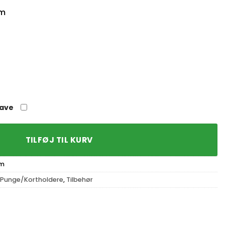
mm
gave
TILFØJ TIL KURV
um
Punge/Kortholdere
,
Tilbehør