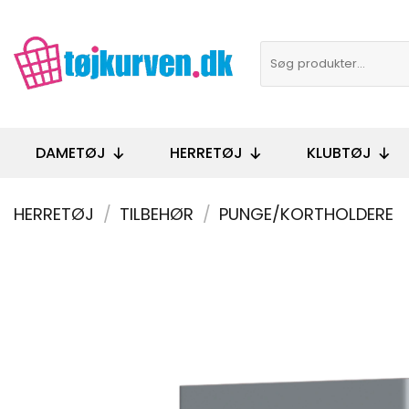
Fortsæt
til
Søg
indhold
efter:
DAMETØJ
HERRETØJ
KLUBTØJ
HERRETØJ
/
TILBEHØR
/
PUNGE/KORTHOLDERE