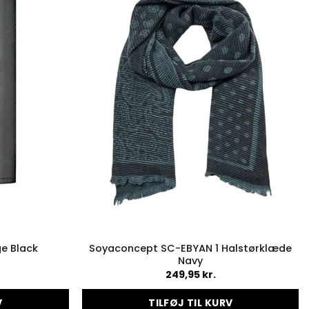
Soyaconcept SC-EBYAN 1 Halstørklæde
ge Black
Navy
249,95
kr.
V
TILFØJ TIL KURV