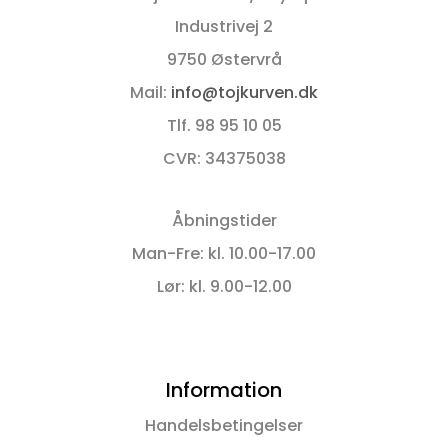
varianter.
varianter.
Mulighederne
Mulighederne
Industrivej 2
kan
kan
9750 Østervrå
vælges
vælges
på
på
Mail:
info@tojkurven.dk
varesiden
varesiden
Tlf. 98 95 10 05
CVR: 34375038
Åbningstider
Man-Fre: kl. 10.00-17.00
Lør: kl. 9.00-12.00
Information
Handelsbetingelser