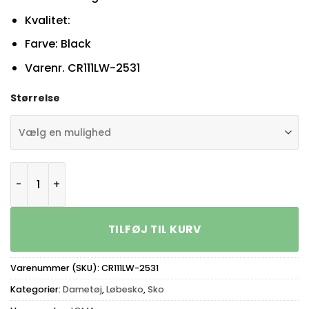
Kvalitet:
Farve: Black
Varenr. CR111LW-2531
Størrelse
JOMA CR111 Lady 2531 Black antal
TILFØJ TIL KURV
Varenummer (SKU):
CR111LW-2531
Kategorier:
Dametøj
,
Løbesko
,
Sko