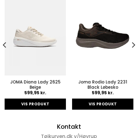
JOMA Diana Lady 2625
Joma Rodio Lady 2231
Beige
Black Løbesko
599,95
kr.
599,95
kr.
VIS PRODUKT
VIS PRODUKT
Dette
Dette
vare
vare
Kontakt
har
har
flere
flere
Tøjkurven.dk v/Høyrup