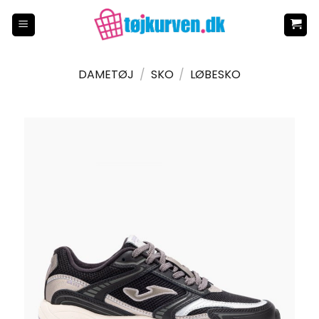
Fortsæt
til
indhold
DAMETØJ
/
SKO
/
LØBESKO