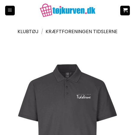
Fortsæt
til
indhold
KLUBTØJ
/
KRÆFTFORENINGEN TIDSLERNE