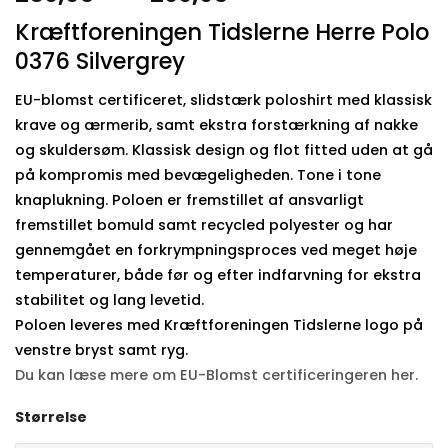
269,95 kr.
Kræftforeningen Tidslerne Herre Polo
til
0376 Silvergrey
299,95 kr.
EU-blomst certificeret, slidstærk poloshirt med klassisk
krave og ærmerib, samt ekstra forstærkning af nakke
og skuldersøm. Klassisk design og flot fitted uden at gå
på kompromis med bevægeligheden. Tone i tone
knaplukning. Poloen er fremstillet af ansvarligt
fremstillet bomuld samt recycled polyester og har
gennemgået en forkrympningsproces ved meget høje
temperaturer, både før og efter indfarvning for ekstra
stabilitet og lang levetid.
Poloen leveres med Kræftforeningen Tidslerne logo på
venstre bryst samt ryg.
Du kan læse mere om EU-Blomst certificeringeren her.
Størrelse