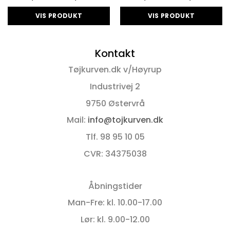
,95 kr.
179,95 kr.
269,9
til
til
VIS PRODUKT
VIS PRODUKT
,95 kr.
189,95 kr.
299,9
Dette
Dette
vare
vare
Kontakt
har
har
flere
flere
Tøjkurven.dk v/Høyrup
varianter.
varianter.
Mulighederne
Mulighederne
Industrivej 2
kan
kan
9750 Østervrå
vælges
vælges
på
på
Mail:
info@tojkurven.dk
varesiden
varesiden
Tlf. 98 95 10 05
CVR: 34375038
Åbningstider
Man-Fre: kl. 10.00-17.00
Lør: kl. 9.00-12.00