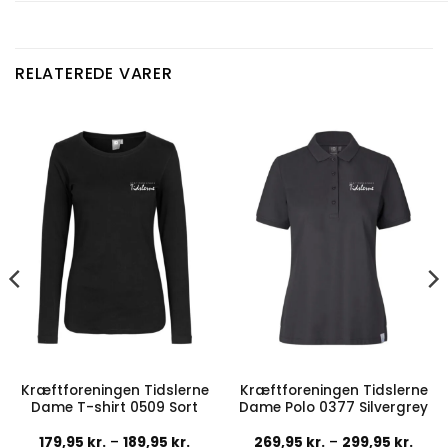
RELATEREDE VARER
Kræftforeningen Tidslerne
Kræftforeningen Tidslerne
Dame T-shirt 0509 Sort
Dame Polo 0377 Silvergrey
interval:
Prisinterval:
Prisi
179,95
kr.
–
189,95
kr.
269,95
kr.
–
299,95
kr.