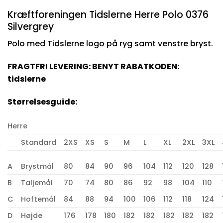
Kræftforeningen Tidslerne Herre Polo 0376
Silvergrey
Polo med Tidslerne logo på ryg samt venstre bryst.
FRAGTFRI LEVERING: BENYT RABATKODEN:
tidslerne
Størrelsesguide:
Herre
Standard
2XS
XS
S
M
L
XL
2XL
3XL
A
Brystmål
80
84
90
96
104
112
120
128
B
Taljemål
70
74
80
86
92
98
104
110
C
Hoftemål
84
88
94
100
106
112
118
124
D
Højde
176
178
180
182
182
182
182
182