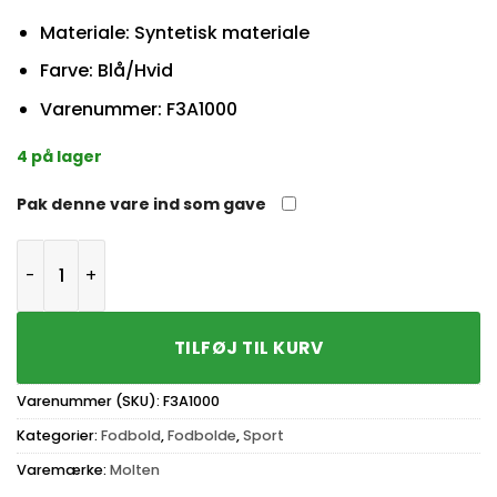
Materiale: Syntetisk materiale
Farve: Blå/Hvid
Varenummer: F3A1000
4 på lager
Pak denne vare ind som gave
Molten Fodbold 1000 Blå/Hvid Str. 3 antal
TILFØJ TIL KURV
Varenummer (SKU):
F3A1000
Kategorier:
Fodbold
,
Fodbolde
,
Sport
Varemærke:
Molten