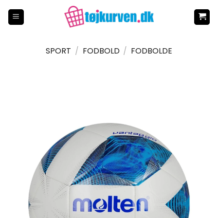
Fortsæt
til
indhold
SPORT
/
FODBOLD
/
FODBOLDE