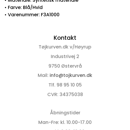
• Materiale: Syntetisk materiale
• Farve: Blå/Hvid
• Varenummer: F3A1000
Kontakt
Tøjkurven.dk v/Høyrup
Industrivej 2
9750 Østervrå
Mail:
info@tojkurven.dk
Tlf. 98 95 10 05
CVR: 34375038
Åbningstider
Man-Fre: kl. 10.00-17.00