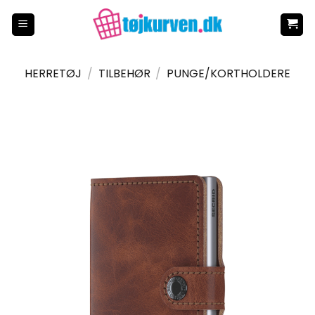
Fortsæt
til
indhold
HERRETØJ
/
TILBEHØR
/
PUNGE/KORTHOLDERE