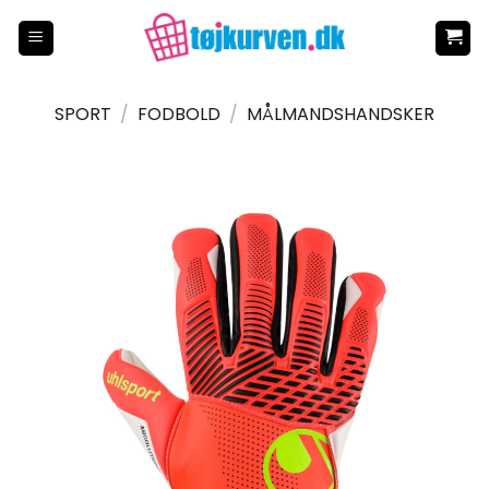
Fortsæt
til
indhold
SPORT
/
FODBOLD
/
MÅLMANDSHANDSKER