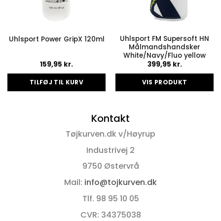
Uhlsport FM Supersoft HN
Uhlsport Power GripX 120ml
Målmandshandsker
White/Navy/Fluo yellow
159,95
kr.
399,95
kr.
TILFØJ TIL KURV
VIS PRODUKT
Dette
vare
Kontakt
har
flere
Tøjkurven.dk v/Høyrup
varianter.
Mulighederne
Industrivej 2
kan
9750 Østervrå
vælges
på
Mail:
info@tojkurven.dk
varesiden
Tlf. 98 95 10 05
CVR: 34375038