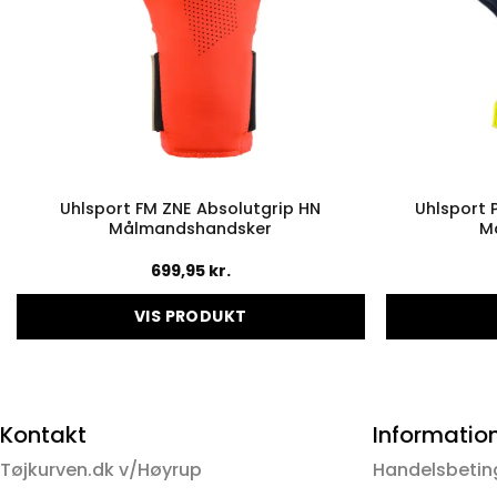
Uhlsport FM ZNE Absolutgrip HN
Uhlsport 
Målmandshandsker
M
699,95
kr.
VIS PRODUKT
Dette
vare
har
flere
Kontakt
Informatio
varianter.
Tøjkurven.dk v/Høyrup
Handelsbetin
Mulighederne