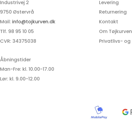
kan
Industrivej 2
Levering
vælges
9750 Østervrå
Returnering
på
Mail:
info@tojkurven.dk
Kontakt
varesiden
Tlf. 98 95 10 05
Om Tøjkurven
CVR: 34375038
Privatlivs- og
Åbningstider
Man-Fre: kl. 10.00-17.00
Lør: kl. 9.00-12.00