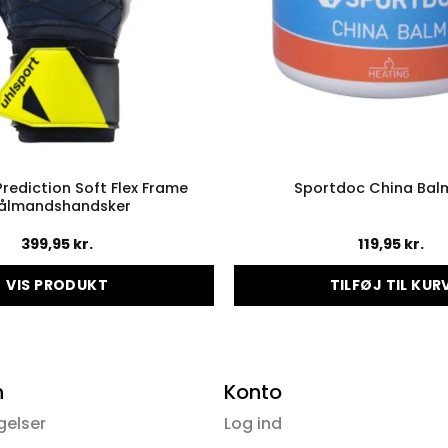
Prediction Soft Flex Frame
Sportdoc China Bal
ålmandshandsker
399,95
kr.
119,95
kr.
VIS PRODUKT
TILFØJ TIL KUR
Dette
vare
har
flere
n
Konto
varianter.
gelser
Log ind
Mulighederne