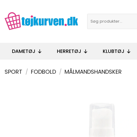
Fortsæt
til
Søg
indhold
efter:
DAMETØJ
HERRETØJ
KLUBTØJ
SPORT
/
FODBOLD
/
MÅLMANDSHANDSKER