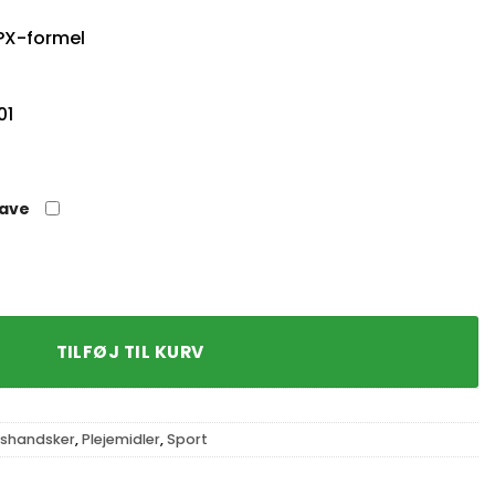
PX-formel
01
gave
l antal
TILFØJ TIL KURV
shandsker
,
Plejemidler
,
Sport