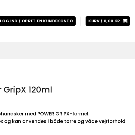
LOG IND / OPRET EN KUNDEKONTO
KURV /
0,00
KR.
r GripX 120ml
shandsker med POWER GRIPX-formel.
x og kan anvendes i både tørre og våde vejrforhold.