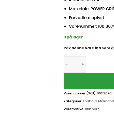
Materiale: POWER GRI
Farve: Ikke oplyst
Varenummer: 1001307
3 på lager
Pak denne vare ind som 
Uhlsport Power GripX 120m
Varenummer (SKU):
100130701
Kategorier:
Fodbold
,
Målmand
Varemærke:
Uhlsport