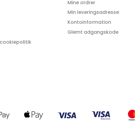
kan
Mine ordrer
vælges
Min leveringsadresse
på
Kontoinformation
varesiden
Glemt adgangskode
 cookiepolitik