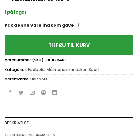
1 på lager
Pak denne vare ind som gave
TILFØJ TIL KURV
Varenummer (SKU):
100429401
Kategorier:
Fodbold
,
Målmandshandsker
,
Sport
Varemærke:
Uhlsport
BESKRIVELSE
YDERLIGERE INFORMATION