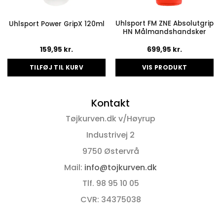
Uhlsport FM ZNE Absolutgrip
Uhlsport Power GripX 120ml
HN Målmandshandsker
159,95
kr.
699,95
kr.
TILFØJ TIL KURV
VIS PRODUKT
Dette
vare
Kontakt
har
flere
Tøjkurven.dk v/Høyrup
varianter.
Mulighederne
Industrivej 2
kan
9750 Østervrå
vælges
på
Mail:
info@tojkurven.dk
varesiden
Tlf. 98 95 10 05
CVR: 34375038