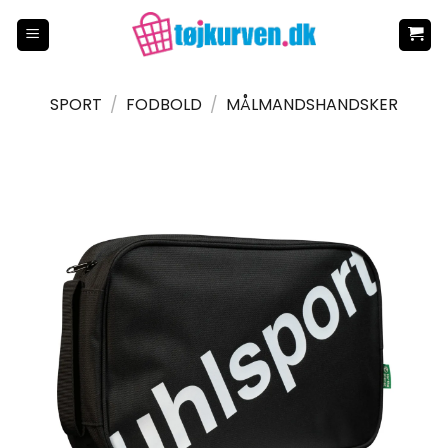
Fortsæt
til
indhold
SPORT
/
FODBOLD
/
MÅLMANDSHANDSKER